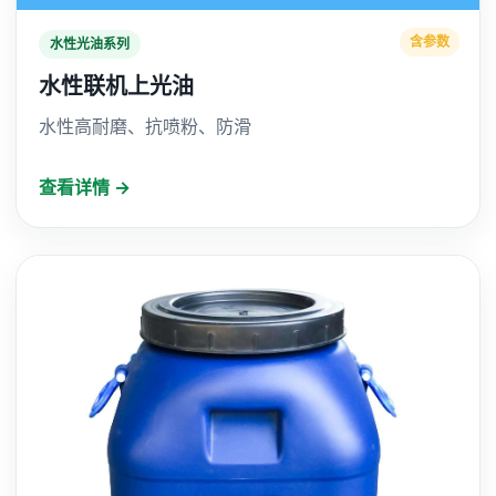
含参数
水性光油系列
水性联机上光油
水性高耐磨、抗喷粉、防滑
查看详情 →