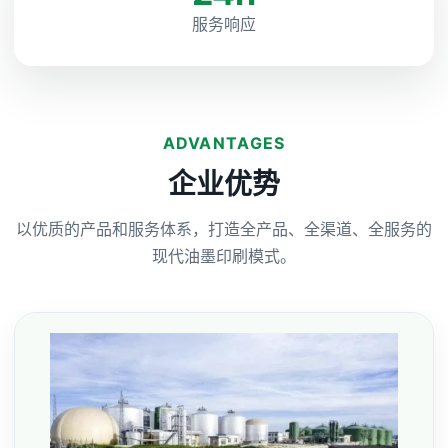
服务响应
ADVANTAGES
企业优势
以优质的产品和服务体系，打造全产品、全渠道、全服务的
现代油墨印刷模式。