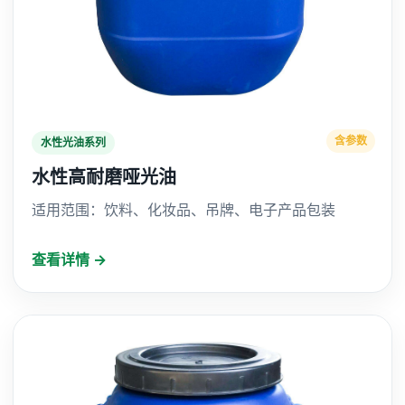
含参数
水性光油系列
水性高耐磨哑光油
适用范围：饮料、化妆品、吊牌、电子产品包装
查看详情 →