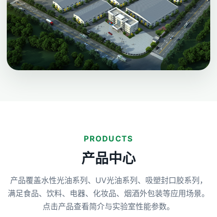
PRODUCTS
产品中心
产品覆盖水性光油系列、UV光油系列、吸塑封口胶系列，
满足食品、饮料、电器、化妆品、烟酒外包装等应用场景。
点击产品查看简介与实验室性能参数。