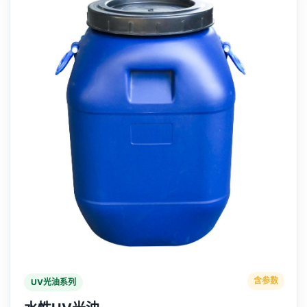
含参数
UV光油系列
免打底UV光油
产品功能应用
查看详情 →