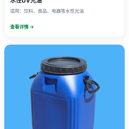
含参数
UV光油系列
水性UV光油
适用：饮料、食品、电器等水性光油
查看详情 →