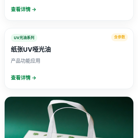
查看详情 →
含参数
UV光油系列