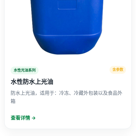
含参数
水性光油系列
水性防水上光油
防水上光油，适用于：冷冻、冷藏外包装以及食品外
箱
查看详情 →