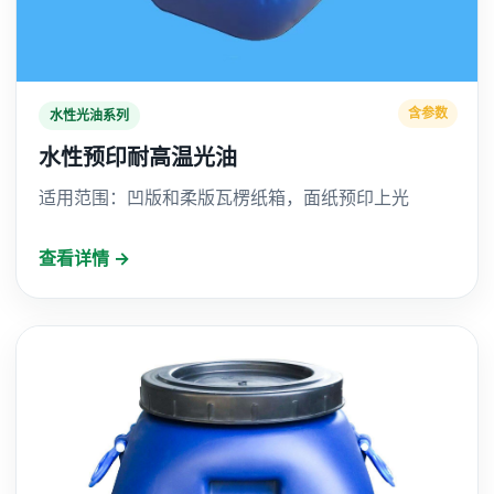
含参数
水性光油系列
水性预印耐高温光油
适用范围：凹版和柔版瓦楞纸箱，面纸预印上光
查看详情 →