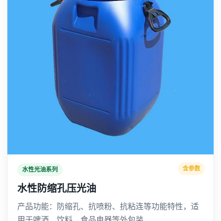
含参数
水性光油系列
水性防缩孔压光油
产品功能：防缩孔、抗喷粉、抗粘连等功能特性，适
用于啤酒、饮料、食品电器等外包装