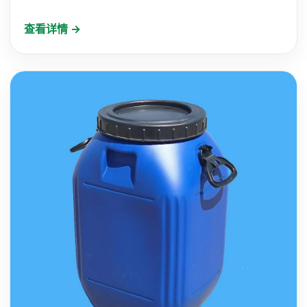
查看详情 →