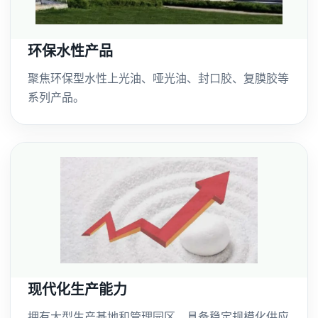
环保水性产品
聚焦环保型水性上光油、哑光油、封口胶、复膜胶等
系列产品。
现代化生产能力
拥有大型生产基地和管理园区，具备稳定规模化供应