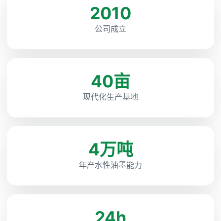
为印刷包装企业提供
2010
表面处理整体解决方案
公司成立
专注水性上光油、UV光油、吸塑油、封口胶、复
膜胶等环保型印刷表面处理产品，产品功能化、系
40亩
列化、专业化。
现代化生产基地
查看产品
电话咨询
4万吨
年产水性油墨能力
24h