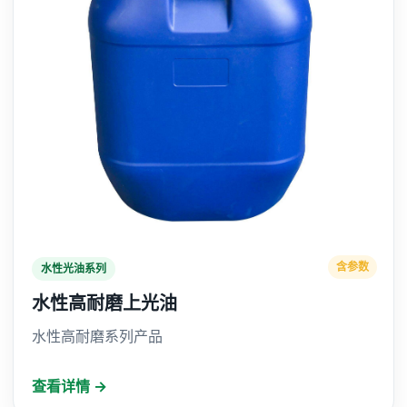
含参数
水性光油系列
水性高耐磨上光油
水性高耐磨系列产品
查看详情 →