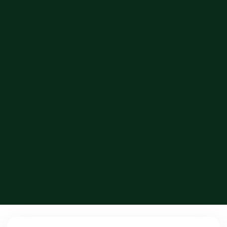
WANJINLONG NEW MATERIALS